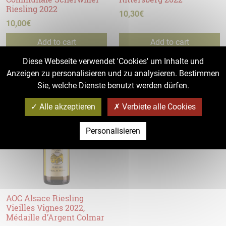
Riesling 2022
10,30
€
10,00
€
Add to cart
Add to cart
Diese Webseite verwendet 'Cookies' um Inhalte und
Anzeigen zu personalisieren und zu analysieren. Bestimmen
Sie, welche Dienste benutzt werden dürfen.
Alle akzeptieren
Verbiete alle Cookies
Personalisieren
AOC Alsace Riesling
Vieilles Vignes 2022,
Médaille d’Argent Colmar