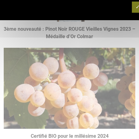
3ème nouveauté : Pinot Noir ROUGE Vieilles Vignes 2023 –
Médaille d’Or Colmar
Certifié BIO pour le millésime 2024